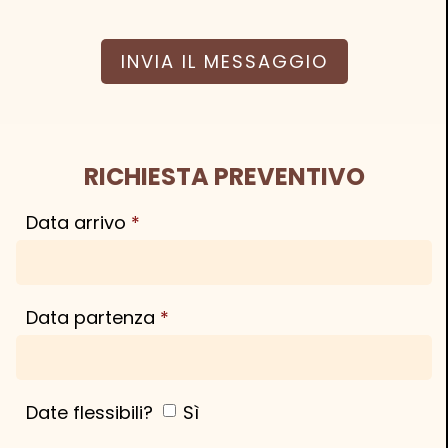
RICHIESTA PREVENTIVO
Data arrivo
Data partenza
lun
mar
mer
gio
ven
sab
dom
27
28
29
30
31
1
2
Date flessibili?
Sì
3
4
5
6
7
8
9